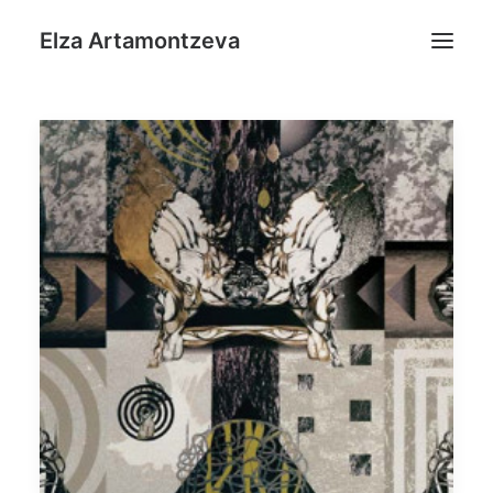
Elza Artamontzeva
Home
Malerei
Grafik
Monumental
About
Kontakt